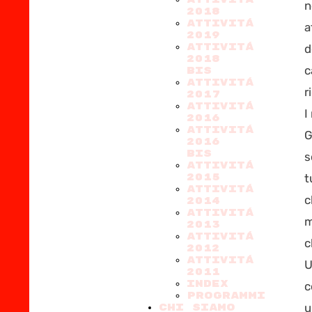
n
2018
ATTIVITÁ
a
2019
ATTIVITÁ
d
2018
c
BIS
ATTIVITÁ
r
2017
ATTIVITÁ
I
2016
ATTIVITÁ
G
2016
BIS
s
ATTIVITÁ
2015
t
ATTIVITÁ
c
2014
ATTIVITÁ
m
2013
ATTIVITÁ
c
2012
ATTIVITÁ
U
2011
Index
c
PROGRAMMI
u
CHI SIAMO