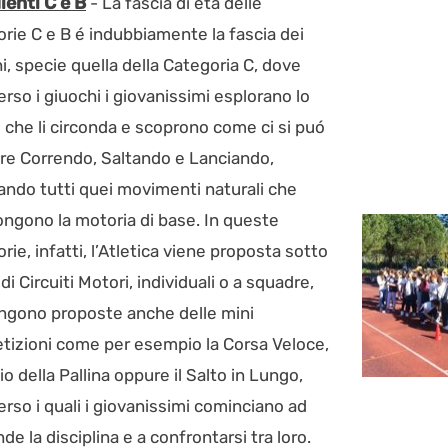
ienti C e B
- La fascia di etá delle
rie C e B é indubbiamente la fascia dei
i, specie quella della Categoria C, dove
erso i giuochi i giovanissimi esplorano lo
 che li circonda e scoprono come ci si puó
ire Correndo, Saltando e Lanciando,
zando tutti quei movimenti naturali che
gono la motoria di base. In queste
rie, infatti, l’Atletica viene proposta sotto
di Circuiti Motori, individuali o a squadre,
ngono proposte anche delle mini
izioni come per esempio la Corsa Veloce,
cio della Pallina oppure il Salto in Lungo,
erso i quali i giovanissimi cominciano ad
de la disciplina e a confrontarsi tra loro.