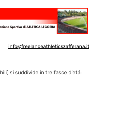
info@freelanceathleticszafferana.it
li) si suddivide in tre fasce d’etá: