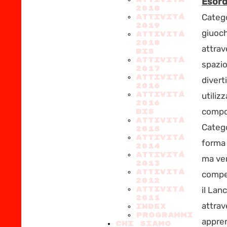
Esord
2018
Catego
ATTIVITÁ
2019
giuoch
ATTIVITÁ
2018
attrav
BIS
ATTIVITÁ
spazio
2017
ATTIVITÁ
divert
2016
ATTIVITÁ
utiliz
2016
compon
BIS
ATTIVITÁ
Catego
2015
ATTIVITÁ
forma 
2014
ATTIVITÁ
ma ve
2013
ATTIVITÁ
compet
2012
ATTIVITÁ
il Lan
2011
attrav
Index
PROGRAMMI
appren
CHI SIAMO