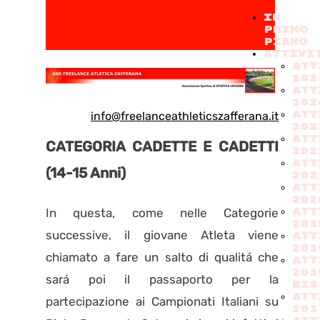
IN
PRIMO
PIANO
ATTIVI
ATT
202
Att
202
ATT
info@freelanceathleticszafferana.it
202
ATT
CATEGORIA CADETTE E CADETTI
202
ATT
(14-15 Anni)
202
ATT
202
In questa, come nelle Categorie
ATT
201
successive, il giovane Atleta viene
ATT
201
chiamato a fare un salto di qualitá che
ATT
201
sará poi il passaporto per la
BIS
ATT
partecipazione ai Campionati Italiani su
201