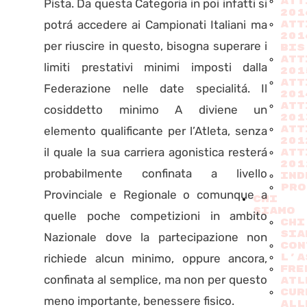
ATT
Pista. Da questa Categoria in poi infatti si
201
potrá accedere ai Campionati Italiani ma
ATT
201
per riuscire in questo, bisogna superare i
BIS
ATT
limiti prestativi minimi imposti dalla
201
ATT
Federazione nelle date specialitá. Il
201
ATT
cosiddetto minimo A diviene un
201
ATT
elemento qualificante per l’Atleta, senza
201
il quale la sua carriera agonistica resterá
ATT
201
probabilmente confinata a livello
Ind
PRO
Provinciale e Regionale o comunque a
CHI
SIAMO
quelle poche competizioni in ambito
CHI
SIA
Nazionale dove la partecipazione non
CON
richiede alcun minimo, oppure ancora,
L'A
FRE
confinata al semplice, ma non per questo
ATL
CUR
meno importante, benessere fisico.
ALL