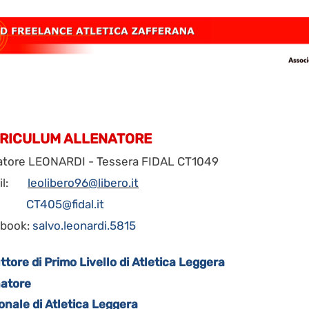
RICULUM ALLENATORE
atore LEONARDI - Tessera FIDAL CT1049
il:
leolibero96@libero.it
CT405@fidal.it
book:
salvo.leonardi.5815
uttore di Primo Livello di Atletica Leggera
natore
nale di Atletica Leggera