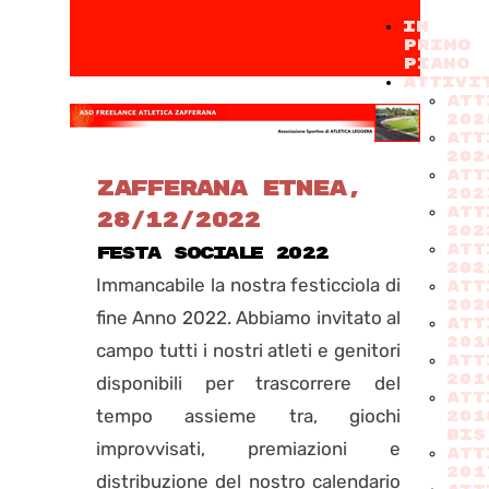
IN
PRIMO
PIANO
ATTIVI
ATT
202
Att
202
ATT
ZAFFERANA ETNEA,
202
ATT
28/12/2022
202
ATT
FESTA SOCIALE 2022
202
Immancabile la nostra festicciola di
ATT
202
fine Anno 2022. Abbiamo invitato al
ATT
201
campo tutti i nostri atleti e genitori
ATT
201
disponibili per trascorrere del
ATT
tempo assieme tra, giochi
201
BIS
improvvisati, premiazioni e
ATT
201
distribuzione del nostro calendario