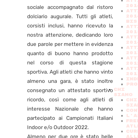
ATT
201
sociale accompagnato dal ristoro
ATT
dolciario augurale. Tutti gli atleti,
201
BIS
corsisti inclusi, hanno ricevuto la
ATT
201
nostra attenzione, dedicando loro
ATT
201
due parole per mettere in evidenza
ATT
quanto di buono hanno prodotto
201
ATT
nel corso di questa stagione
201
ATT
sportiva. Agli atleti che hanno vinto
201
Ind
almeno una gara, è stato inoltre
PRO
CHI
consegnato un attestato sportivo
SIAMO
ricordo, così come agli atleti di
CHI
SIA
interesse Nazionale che hanno
CON
L'A
partecipato ai Campionati Italiani
FRE
ATL
Indoor e/o Outdoor 2022.
CUR
​​​​Almeno per due ore è stato belle
ALL