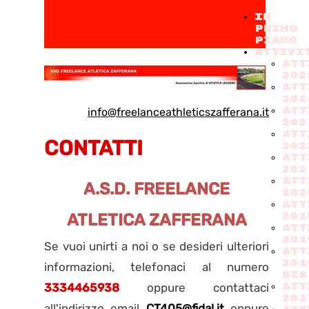
IN
PRIMO
PIANO
ATTIVI
ATT
202
Att
202
ATT
info@freelanceathleticszafferana.it
202
ATT
CONTATTI
202
ATT
202
ATT
A.S.D. FREELANCE
202
ATT
ATLETICA ZAFFERANA
201
ATT
201
Se vuoi unirti a noi o se desideri ulteriori
ATT
201
informazioni, telefonaci al numero
BIS
3334465938
oppure contattaci
ATT
201
all'indirizzo email
CT405@fidal.it
oppure